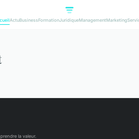
cueil
Actu
Business
Formation
Juridique
Management
Marketing
Servi
t
rendre la valeur.