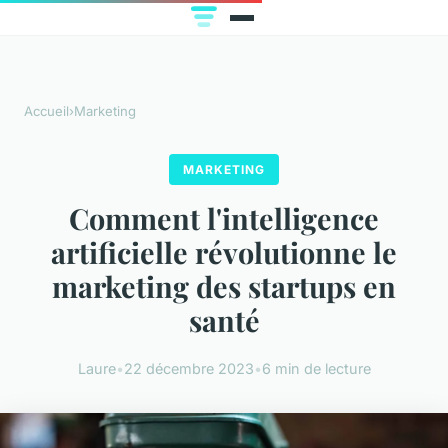
Accueil
›
Marketing
MARKETING
Comment l'intelligence
artificielle révolutionne le
marketing des startups en
santé
Laure
•
22 décembre 2023
•
6 min de lecture