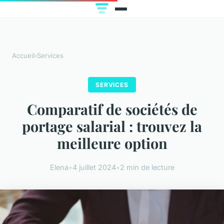
Accueil
›
Services
SERVICES
Comparatif de sociétés de
portage salarial : trouvez la
meilleure option
Elena
•
4 juillet 2024
•
2 min de lecture