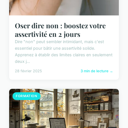
Oser dire non : boostez votre
assertivité en 2 jours
Dire "non" peut sembler intimidant, mais c'est
essentiel pour bâtir une assertivité solide.
Apprenez à établir des limites claires en seulement
deux j...
28 février 2025
3 min de lecture →
FORMATION