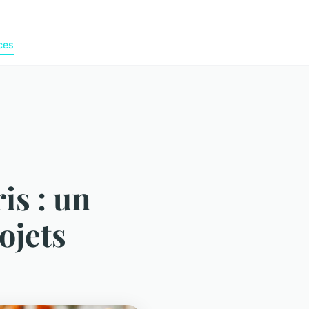
ces
is : un
ojets