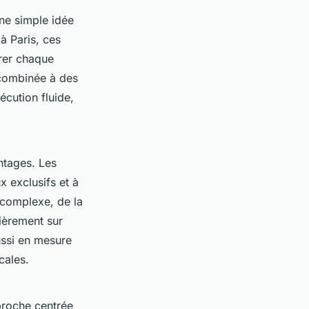
ne simple idée
à Paris, ces
rer chaque
 combinée à des
écution fluide,
tages. Les
x exclusifs et à
e complexe, de la
tièrement sur
ussi en mesure
cales.
proche centrée