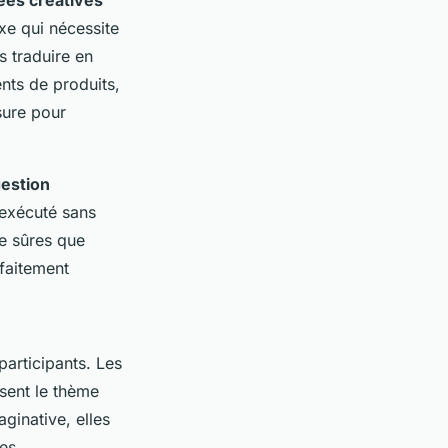
xe qui nécessite
s traduire en
nts de produits,
sure pour
estion
 exécuté sans
re sûres que
rfaitement
articipants. Les
ssent le thème
ginative, elles
es.