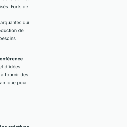
isés. Forts de
marquantes qui
oduction de
 besoins
onférence
et d'idées
à fournir des
ynamique pour
ées créatives