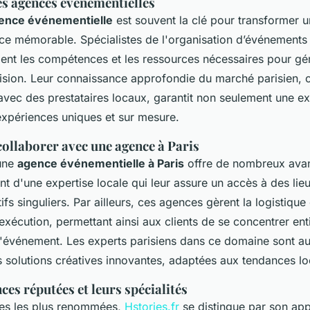
s agences événementielles
ence événementielle
est souvent la clé pour transformer u
ce mémorable. Spécialistes de l'organisation d’événements 
nt les compétences et les ressources nécessaires pour gé
cision. Leur connaissance approfondie du marché parisien,
avec des prestataires locaux, garantit non seulement une ex
expériences uniques et sur mesure.
collaborer avec une agence à Paris
 une
agence événementielle à Paris
offre de nombreux avan
ent d'une expertise locale qui leur assure un accès à des lieu
tifs singuliers. Par ailleurs, ces agences gèrent la logistiqu
l'exécution, permettant ainsi aux clients de se concentrer en
 d'événement. Les experts parisiens dans ce domaine sont a
 solutions créatives innovantes, adaptées aux tendances lo
es réputées et leurs spécialités
ces les plus renommées,
Hstories.fr
se distingue par son ap