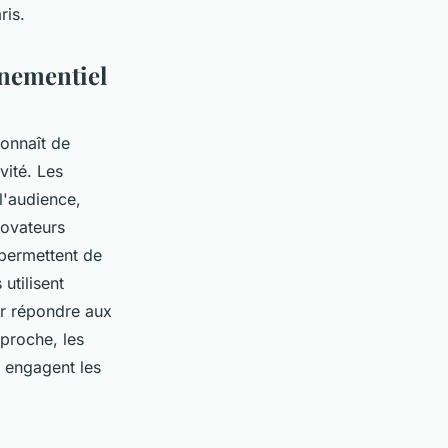
ris.
énementiel
onnaît de
vité. Les
l'audience,
novateurs
 permettent de
utilisent
r répondre aux
pproche, les
t engagent les