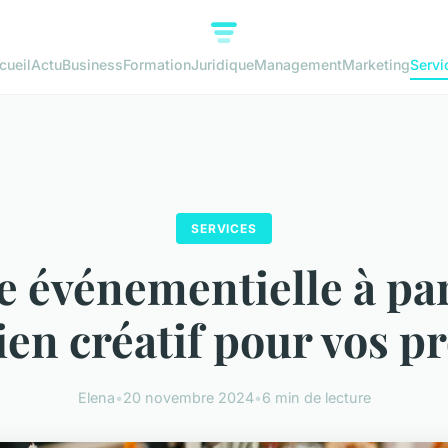
cueil
Actu
Business
Formation
Juridique
Management
Marketing
Servi
SERVICES
 événementielle à par
ien créatif pour vos pr
Elena
•
20 novembre 2024
•
6 min de lecture