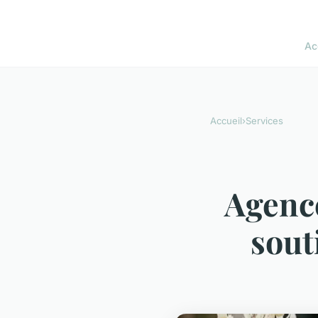
Ac
Accueil
›
Services
Agence
sout