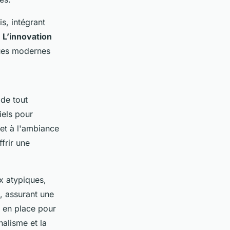
s, intégrant
.
L’innovation
ques modernes
 de tout
iels pour
 et à l'ambiance
frir une
x atypiques,
s, assurant une
t en place pour
nalisme et la