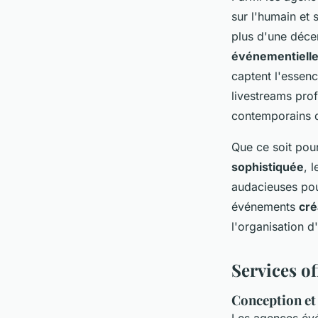
sur l'humain et 
plus d'une décen
événementiell
captent l'essenc
livestreams pro
contemporains d
Que ce soit pou
sophistiquée
, 
audacieuses pou
événements
cré
l'organisation 
Services of
Conception et
Les agences évé