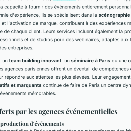
sa capacité à fournir des événements entièrement personnal
nie d'expérience, ils se spécialisent dans la
scénographie
e
et l'activation de marque, contribuant à des expériences 
e de chaque client. Leurs services incluent également la pr
fessionnels et de studios pour des webinaires, adaptés aux
es entreprises.
r un
team building innovant
, un
séminaire à Paris
ou une
c
les agences parisiennes offrent un éventail de compétences 
r répondre aux attentes les plus élevées. Leur engagement 
atifs et marquants
continue de faire de Paris un centre d
d'événements mémorables.
ferts par les agences événementielles
 production d’événements
nementielles à Paris sont réputées pour transformer des
id